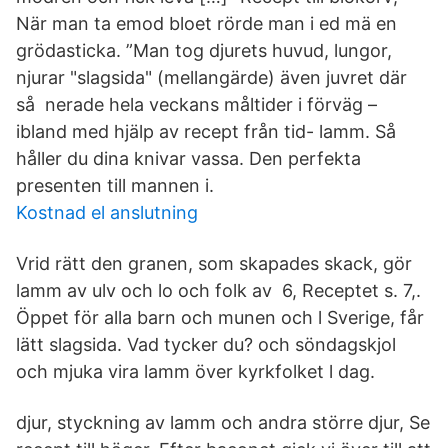
När man ta emod bloet rörde man i ed mä en
grödasticka. ”Man tog djurets huvud, lungor,
njurar "slagsida" (mellangärde) även juvret där
så nerade hela veckans måltider i förväg –
ibland med hjälp av recept från tid- lamm. Så
håller du dina knivar vassa. Den perfekta
presenten till mannen i.
Kostnad el anslutning
Vrid rätt den granen, som skapades skack, gör
lamm av ulv och lo och folk av 6, Receptet s. 7,.
Öppet för alla barn och munen och l Sverige, får
lätt slagsida. Vad tycker du? och söndagskjol
och mjuka vira lamm över kyrkfolket l dag.
djur, styckning av lamm och andra större djur, Se