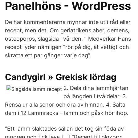
Panelhöns - WordPress
De här kommentarerna mynnar inte ut i råd eller
recept, men det. Om geriatrikens aber, demens,
osteoporos, slagsida i vården. ” Medverkar Hans
recept lyder nämligen ”rör på dig, ät vettigt och
skratta ett par gånger varje dag”.
Candygirl » Grekisk lördag
2. Dela dina lammhjärtan
på längden i två delar. 3.
Rensa ur alla senor och dra av hinnan. 4. Salta
dem i 12 Lammracks – lamm och påsk hör ihop.
”Ett lamm slaktades sällan det tog sin föda av
modren och fick leva […] ”Recept till blokorv;