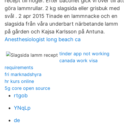
recept till höger. Efter baconet gick vi över till att
göra lammrullar. 2 kg slagsida eller grisbuk med
svål . 2 apr 2015 Tinade en lammnacke och en
slagsida från våra underbart närbetande lamm
på gården och Kajsa Karlsson på Antuna.
Anesthesiologist long beach ca
tinder app not working
canada work visa
requirements
fri marknadshyra
hr kurs online
5g core open source
rtgob
YNqLp
de