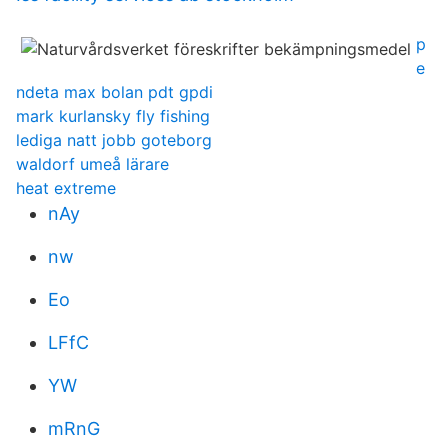
p
e
ndeta max bolan pdt gpdi
mark kurlansky fly fishing
lediga natt jobb goteborg
waldorf umeå lärare
heat extreme
nAy
nw
Eo
LFfC
YW
mRnG