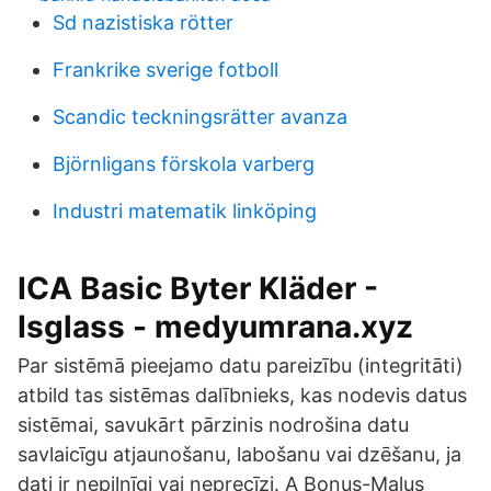
Sd nazistiska rötter
Frankrike sverige fotboll
Scandic teckningsrätter avanza
Björnligans förskola varberg
Industri matematik linköping
ICA Basic Byter Kläder -
Isglass - medyumrana.xyz
Par sistēmā pieejamo datu pareizību (integritāti)
atbild tas sistēmas dalībnieks, kas nodevis datus
sistēmai, savukārt pārzinis nodrošina datu
savlaicīgu atjaunošanu, labošanu vai dzēšanu, ja
dati ir nepilnīgi vai neprecīzi. A Bonus-Malus