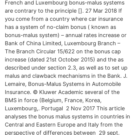
French and Luxembourg bonus-malus systems
are contrary to the principle []. 27 Mar 2018 If
you come from a country where car insurance
has a system of no-claim bonus ( known as
bonus-malus system) – annual rates increase or
Bank of China Limited, Luxembourg Branch –
The Branch Circular 15/622 on the bonus cap
increase (dated 21st October 2015) and the as
described under section 2.3, as well as to set up
malus and clawback mechanisms in the Bank. J.
Lemaire, Bonus-Malus Systems in Automobile
Insurance. © Kluwer Academic several of the
BMS in force (Belgium, France, Korea,
Luxembourg,. Portugal 2 Nov 2017 This article
analyses the bonus malus systems in countries in
Central and Eastern Europe and Italy from the
perspective of differences between 29 sept.