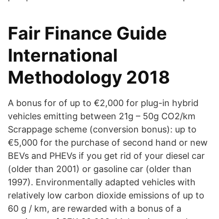
Fair Finance Guide
International
Methodology 2018
A bonus for of up to €2,000 for plug-in hybrid
vehicles emitting between 21g – 50g CO2/km
Scrappage scheme (conversion bonus): up to
€5,000 for the purchase of second hand or new
BEVs and PHEVs if you get rid of your diesel car
(older than 2001) or gasoline car (older than
1997). Environmentally adapted vehicles with
relatively low carbon dioxide emissions of up to
60 g / km, are rewarded with a bonus of a