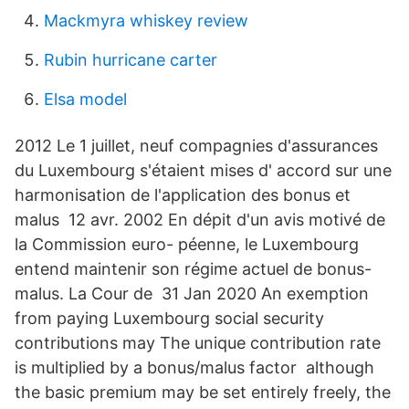
Mackmyra whiskey review
Rubin hurricane carter
Elsa model
2012 Le 1 juillet, neuf compagnies d'assurances
du Luxembourg s'étaient mises d' accord sur une
harmonisation de l'application des bonus et
malus 12 avr. 2002 En dépit d'un avis motivé de
la Commission euro- péenne, le Luxembourg
entend maintenir son régime actuel de bonus-
malus. La Cour de 31 Jan 2020 An exemption
from paying Luxembourg social security
contributions may The unique contribution rate
is multiplied by a bonus/malus factor although
the basic premium may be set entirely freely, the