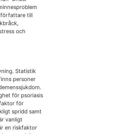
h minnesproblem
örfattare till
skbråck,
stress och
ning. Statistik
finns personer
 demenssjukdom.
ghet för psoriasis
faktor för
kligt spridd samt
r vanligt
r en riskfaktor