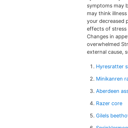
symptoms may be 
may think illness
your decreased p
effects of stres
Changes in appet
overwhelmed Stre
external cause, s
Hyresratter 
Minikanren r
Aberdeen as
Razer core
Gilels beetho
Sprinklermon