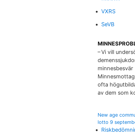
VXRS
SeVB
MINNESPROBLEM
– Vi vill unde
demenssjukdom
minnesbesvär E
Minnesmottagn
ofta högutbild
av dem som ko
New age commun
lotto 9 septemb
Riskbedömnin