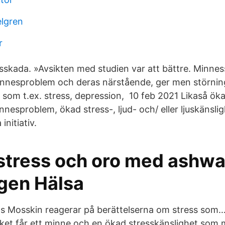
elgren
r
tsskada. »Avsikten med studien var att bättre. Minne
nnesproblem och deras närstående, ger men störnin
som t.ex. stress, depression, 10 feb 2021 Likaså ökad 
nesproblem, ökad stress-, ljud- och/ eller ljuskänsli
initiativ.
stress och oro med ashw
ngen Hälsa
s Mosskin reagerar på berättelserna om stress som…
ket får ett minne och en ökad stresskänslighet som