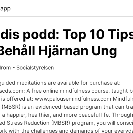
.app
ddis podd: Top 10 Tip
Behåll Hjärnan Ung
rom - Socialstyrelsen
uided meditations are available for purchase at:
ds.com; A free online mindfulness course, taught by
, is offered at: www.palousemindfulness.com Mindfu
n (MBSR) is an evidenced-based program that can t
r a happier, healthier, and more peaceful life. Throug
d Stress Reduction (MBSR) program, you will consc
ork with the challenges and demands of your everyday