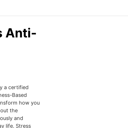
s Anti-
 a certified
lness-Based
ransform how you
hout the
iously and
 life. Stress