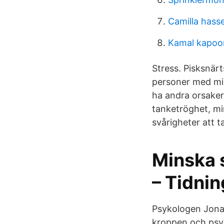
Camilla hass
Kamal kapoo
Stress. Pisksnär
personer med mi
ha andra orsaker 
tanketröghet, min
svårigheter att ta 
Minska 
– Tidni
Psykologen Jona
kroppen och psy