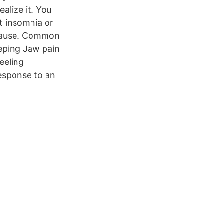
alize it. You
nt insomnia or
 cause. Common
eping Jaw pain
eeling
response to an