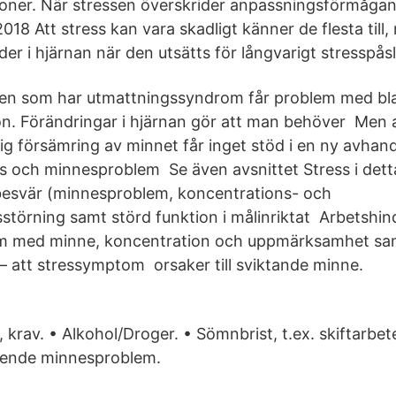
oner. När stressen överskrider anpassningsförmågan
018 Att stress kan vara skadligt känner de flesta till
er i hjärnan när den utsätts för långvarigt stresspås
n som har utmattningssyndrom får problem med bl
n. Förändringar i hjärnan gör att man behöver Men a
ktig försämring av minnet får inget stöd i en ny avhan
ss och minnesproblem Se även avsnittet Stress i detta
besvär (minnesproblem, koncentrations- och
örning samt störd funktion i målinriktat Arbetshind
em med minne, koncentration och uppmärksamhet sa
 – att stressymptom orsaker till sviktande minne.
r, krav. • Alkohol/Droger. • Sömnbrist, t.ex. skiftarbe
rgående minnesproblem.