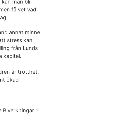
 kan man bli
, men få vet vad
lag.
and annat minne
tt stress kan
dling från Lunds
 kapitel.
ren är trötthet,
mt ökad
te Biverkningar =