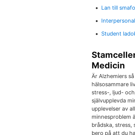
Lan till smaf
Interpersona
Student lado
Stamcelle
Medicin
Är Alzhemiers så 
hälsosammare liv
stress-, ljud- oc
självupplevda min
upplevelser av a
minnesproblem ä
brådska, stress, 
bero på att du ha