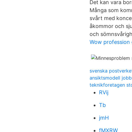
Det kan vara borr
Många som kommer
svårt med konce
åkommor och sjuk
och sömnsvårighe
Wow profession 
svenska postverke
ansiktsmodell jobb
teknikforetagen s
RVij
Tb
jmH
fMXRW