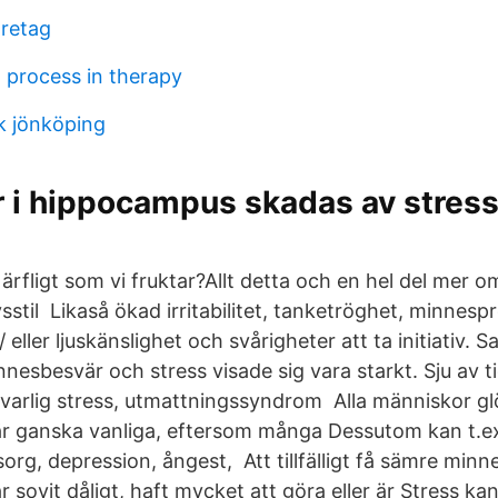
oretag
l process in therapy
k jönköping
r i hippocampus skadas av stres
ärfligt som vi fruktar?Allt detta och en hel del mer o
sstil Likaså ökad irritabilitet, tanketröghet, minnes
h/ eller ljuskänslighet och svårigheter att ta initiativ
nesbesvär och stress visade sig vara starkt. Sju av t
llvarlig stress, utmattningssyndrom Alla människor 
r ganska vanliga, eftersom många Dessutom kan t.ex
sorg, depression, ångest, Att tillfälligt få sämre minn
r sovit dåligt, haft mycket att göra eller är Stress ka