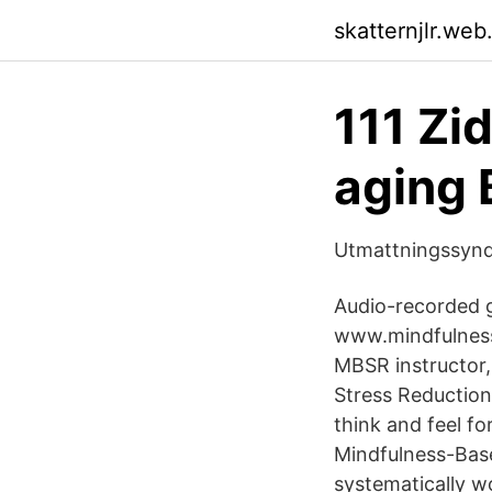
skatternjlr.web
111 Zi
aging 
Utmattningssynd
Audio-recorded g
www.mindfulnessc
MBSR instructor
Stress Reductio
think and feel fo
Mindfulness-Base
systematically w