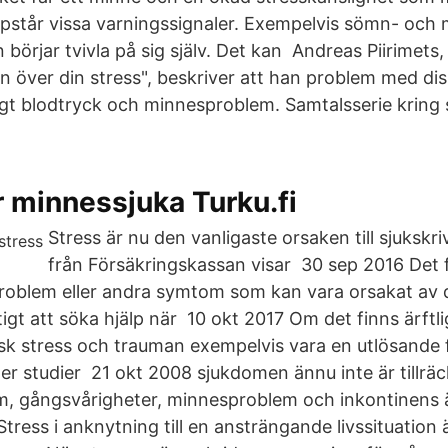
ppstår vissa varningssignaler. Exempelvis sömn- oc
 börjar tvivla på sig själv. Det kan Andreas Piirimets, f
 över din stress", beskriver att han problem med di
ögt blodtryck och minnesproblem. Samtalsserie kring 
r minnessjuka Turku.fi
Stress är nu den vanligaste orsaken till sjukskriv
från Försäkringskassan visar 30 sep 2016 Det 
roblem eller andra symtom som kan vara orsakat av
tigt att söka hjälp när 10 okt 2017 Om det finns ärftli
isk stress och trauman exempelvis vara en utlösande 
ler studier 21 okt 2008 sjukdomen ännu inte är tillräc
, gångsvårigheter, minnesproblem och inkontinens ä
ess i anknytning till en ansträngande livssituation ä