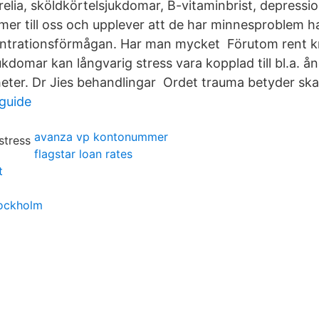
elia, sköldkörtelsjukdomar, B-vitaminbrist, depressio
 till oss och upplever att de har minnesproblem har
ntrationsförmågan. Har man mycket Förutom rent k
domar kan långvarig stress vara kopplad till bl.a. å
ter. Dr Jies behandlingar Ordet trauma betyder ska
guide
avanza vp kontonummer
flagstar loan rates
t
tockholm