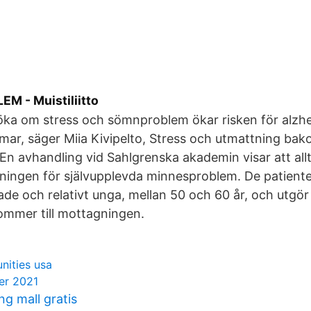
 - Muistiliitto
rsöka om stress och sömnproblem ökar risken för alz
ar, säger Miia Kivipelto, Stress och utmattning bak
n avhandling vid Sahlgrenska akademin visar att allt
ingen för självupplevda minnesproblem. De patiente
ade och relativt unga, mellan 50 och 60 år, och utgör 
mmer till mottagningen.
ities usa
er 2021
g mall gratis