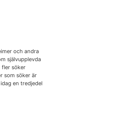
heimer och andra
om självupplevda
 fler söker
r som söker är
idag en tredjedel