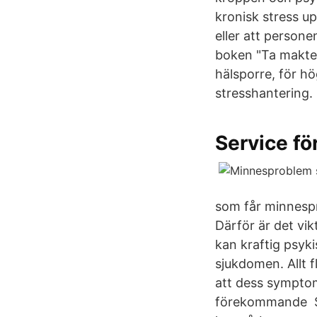
kronisk stress u
eller att personen
boken "Ta makten
hälsporre, för h
stresshantering.
Service fö
som får minnesp
Därför är det vik
kan kraftig psyk
sjukdomen. Allt f
att dess symptom
förekommande Str