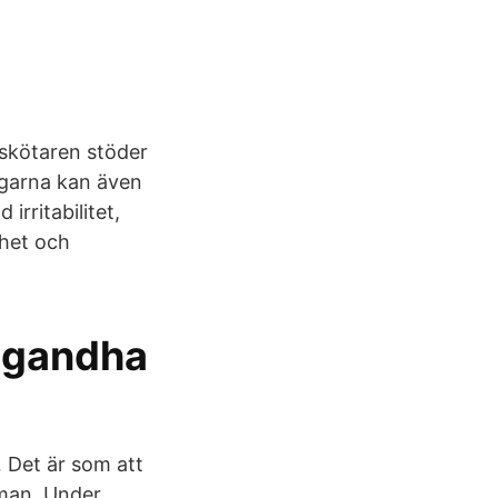
sskötaren stöder
garna kan även
irritabilitet,
ghet och
agandha
 Det är som att
 man Under