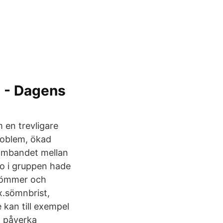
s - Dagens
m en trevligare
problem, ökad
. Sambandet mellan
io i gruppen hade
glömmer och
.sömnbrist,
e kan till exempel
n påverka