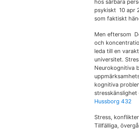
hos sårbara pers
psykiskt 10 apr 2
som faktiskt händ
Men eftersom De
och koncentratio
leda till en vara
universitet. Stre
Neurokognitiva 
uppmärksamhetsst
kognitiva probl
stresskänslighet
Hussborg 432
Stress, konflikte
Tillfälliga, öve